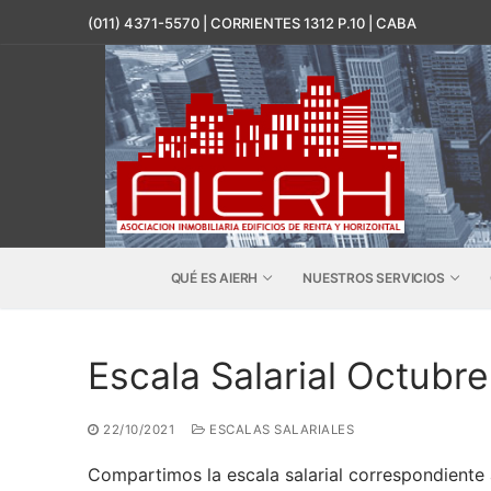
Ir
(011) 4371-5570 | CORRIENTES 1312 P.10 | CABA
al
contenido
QUÉ ES AIERH
NUESTROS SERVICIOS
Escala Salarial Octubr
22/10/2021
ESCALAS SALARIALES
Compartimos la escala salarial correspondiente