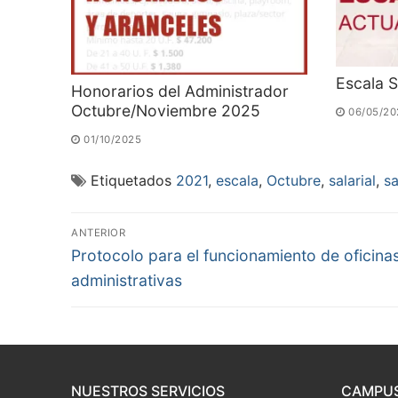
Escala 
Honorarios del Administrador
Octubre/Noviembre 2025
06/05/20
01/10/2025
Etiquetados
2021
,
escala
,
Octubre
,
salarial
,
sa
Navegación
ANTERIOR
Entrada
de
Protocolo para el funcionamiento de oficina
anterior:
administrativas
entradas
NUESTROS SERVICIOS
CAMPUS