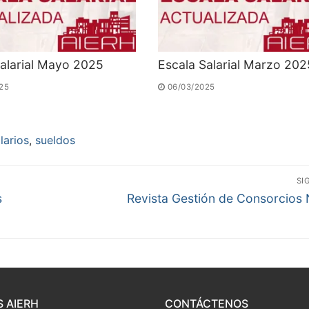
Salarial Mayo 2025
Escala Salarial Marzo 202
25
06/03/2025
larios
,
sueldos
SI
Entrada
s
Revista Gestión de Consorcios 
siguiente:
 AIERH
CONTÁCTENOS