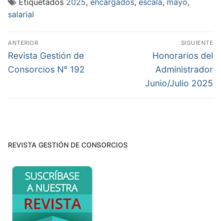
Etiquetados
2025
,
encargados
,
escala
,
mayo
,
salarial
Navegación
ANTERIOR
SIGUIENTE
de
Entrada
Entrada
Revista Gestión de
Honorarios del
anterior:
siguiente:
entradas
Consorcios N° 192
Administrador
Junio/Julio 2025
REVISTA GESTIÓN DE CONSORCIOS