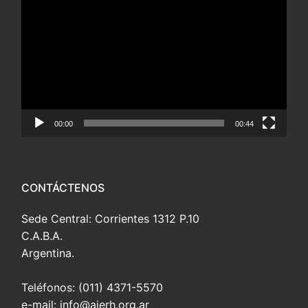
de
vídeo
00:00
00:44
CONTÁCTENOS
Sede Central: Corrientes 1312 P.10
C.A.B.A.
Argentina.
Teléfonos: (011) 4371-5570
e-mail: info@aierh.org.ar