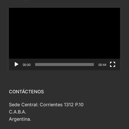
Reproductor
de
vídeo
00:00
00:44
CONTÁCTENOS
Sede Central: Corrientes 1312 P.10
C.A.B.A.
Argentina.