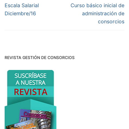
de
Entrada
Entrada
Escala Salarial
Curso básico inicial de
anterior:
siguiente:
entradas
Diciembre/16
administración de
consorcios
REVISTA GESTIÓN DE CONSORCIOS