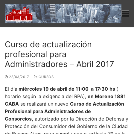
Ir
al
contenido
Curso de actualización
profesional para
Administradores – Abril 2017
28/03/2017
CURSOS
El día
miércoles 19 de abril de 11:00 a 17:30
hs
(
horario según la exigencia del RPA),
en Moreno 1881
CABA
se realizará un nuevo
Curso de Actualización
Profesional para Administradores de
Consorcios,
autorizado por la Dirección de Defensa y
Protección del Consumidor del Gobierno de la Ciudad
de Buenos Aires, para cumplir con el artículo 3° de la